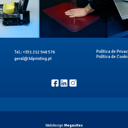
Política de Priva
Tel.: +351 212 948 576
Política de Cooki
geral@3dprinting.pt
Webdesign
Megasites